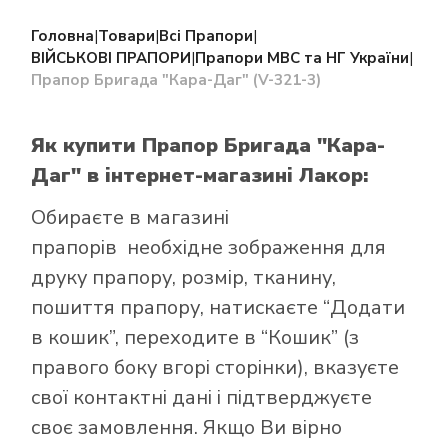
Головна
|
Товари
|
Всі Прапори
|
ВІЙСЬКОВІ ПРАПОРИ
|
Прапори МВС та НГ України
|
Прапор Бригада "Кара-Даг" (V-321-3)
Як купити Прапор Бригада "Кара-
Даг"
в інтернет-магазині Лакор:
Обираєте в
магазині
прапорів
необхідне зображення для
друку прапору, розмір, тканину,
пошиття прапору, натискаєте “Додати
в кошик”, переходите в “Кошик” (з
правого боку вгорі сторінки), вказуєте
свої контактні дані і підтверджуєте
своє замовлення. Якщо Ви вірно