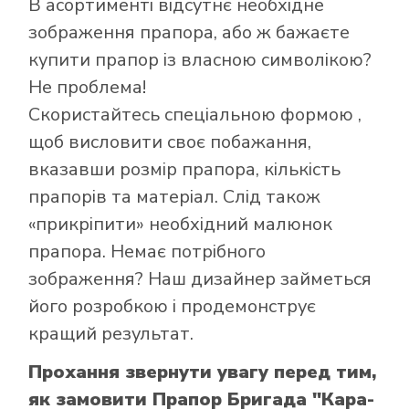
В асортименті відсутнє необхідне
зображення прапора, або ж бажаєте
купити прапор із власною символікою?
Не проблема!
Скористайтесь
спеціальною формою
,
щоб висловити своє побажання,
вказавши розмір прапора, кількість
прапорів та матеріал. Слід також
Як купити прапор
«прикріпити» необхідний малюнок
в інтернет-
прапора. Немає потрібного
магазині Лакор:
зображення? Наш дизайнер займеться
його розробкою і продемонструє
кращий результат.
Прохання звернути увагу перед тим,
як замовити Прапор Бригада "Кара-