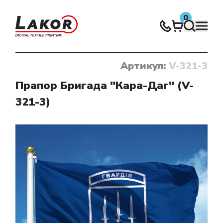
0
Артикул:
V-321-3
Нічого не знайдено
Прапор Бригада "Кара-Даг" (V-
321-3)