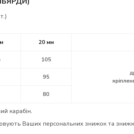
НЬЯРДИ)
т.)
мм
20 мм
5
105
д
95
кріплен
80
ий карабін.
аховують Ваших персональних знижок та зниж