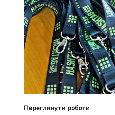
ПРАПОРИ КРАЇН СВІТУ
ПРАПОРИ МІСТ ТА СІЛ
УКРАЇНИ
ІСТОРИЧНІ ПРАПОРИ
ПІРАТСЬКІ ПРАПОРИ
АКСЕСУАРИ ТА ФУРНІТУ
СУВЕНІРИ
Переглянути роботи