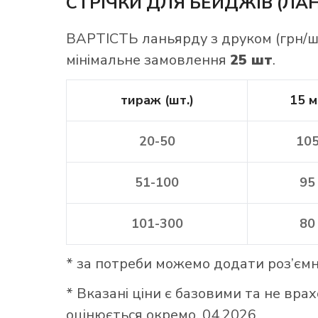
СТРІЧКИ ДЛЯ БЕЙДЖІВ (ЛА
ВАРТІСТЬ ланьярду з друком (грн/ш
мінімальне замовлення
25 шт
.
тираж (шт.)
15 
20-50
10
51-100
95
101-300
80
* за потреби можемо додати роз’ємн
* Вказані ціни є базовими та не вр
оцінюється окремо. 04.2026