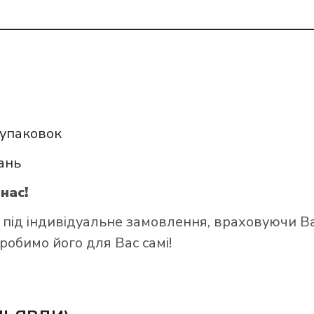
упаковок
вань
нас!
 під індивідуальне замовлення, враховуючи В
робимо його для Вас самі!