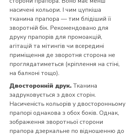
сторони прапора. Воно має менш
насичені кольори. І чим цупкіша
тканина прапора — тим блідіший її
зворотній бік. Рекомендовано для
друку прапорів для промоакцій,
агітацій та мітингів чи всередині
приміщення де зворотня сторона не
проглядатиметься (кріплення на стіні,
на балконі тощо).
Двосторонній друк.
Тканина
задруковується з двох сторін.
Насиченість кольорів у двосторонньому
прапорі однакова з обох боків. Однак,
зображення зворотньої сторони
прапора дзеркальне по відношенню до