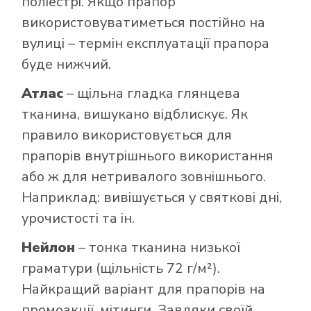
поліестрі. Якщо прапор
використовуватиметься постійно на
вулиці – термін експлуатації прапора
буде нижчий.
Атлас
– щільна гладка глянцева
тканина, вишукано відблискує. Як
правило використовується для
прапорів внутрішнього використання
або ж для нетривалого зовнішнього.
Наприклад: вивішується у святкові дні,
урочистості та ін.
Нейлон
– тонка тканина низької
граматури (щільність 72 г/м²).
Найкращий варіант для прапорів на
промоакції, мітинги. Завдяки своїй