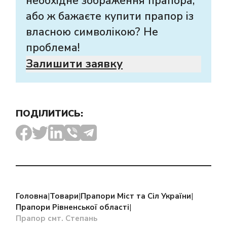
необхідне зображення прапора,
або ж бажаєте купити прапор із
власною символікою? Не
проблема!
Залишити заявку
ПОДІЛИТИСЬ:
Головна
|
Товари
|
Прапори Міст та Сіл України
|
Прапори Рівненської області
|
Прапор смт. Степань