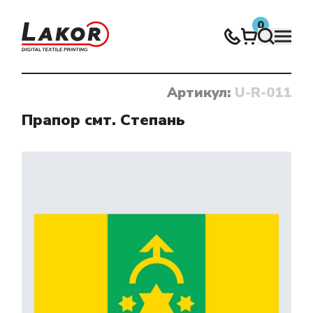
0
Артикул:
U-R-011
Нічого не знайдено
Прапор смт. Степань