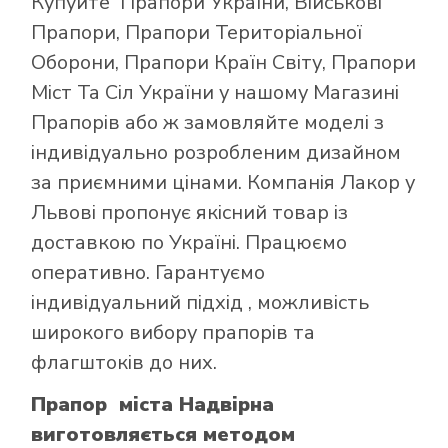
Купуйте
Прапори України
,
Військові
Прапори
,
Прапори Територіальної
Оборони
,
Прапори Країн Світу
,
Прапори
Міст Та Сіл України
у нашому
Магазині
Прапорів
або ж замовляйте моделі з
індивідуально розробленим дизайном
за приємними цінами. Компанія Лакор у
Львові пропонує якісний товар із
доставкою по Україні. Працюємо
оперативно. Гарантуємо
індивідуальний підхід , можливість
широкого вибору прапорів та
флагштоків до них.
Прапор міста Надвірна
виготовляється методом