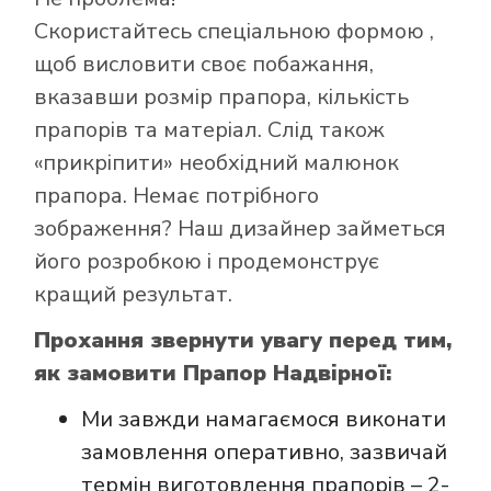
Скористайтесь
спеціальною формою
,
щоб висловити своє побажання,
вказавши розмір прапора, кількість
прапорів та матеріал. Слід також
Як купити прапор
«прикріпити» необхідний малюнок
в інтернет-
прапора. Немає потрібного
магазині Лакор:
зображення? Наш дизайнер займеться
його розробкою і продемонструє
кращий результат.
Прохання звернути увагу перед тим,
як замовити Прапор Надвірної:
Ми завжди намагаємося виконати
замовлення оперативно, зазвичай
термін виготовлення прапорів – 2-