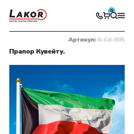
0
Артикул:
S-Cd-005
Нічого не знайдено
Прапор Кувейту.