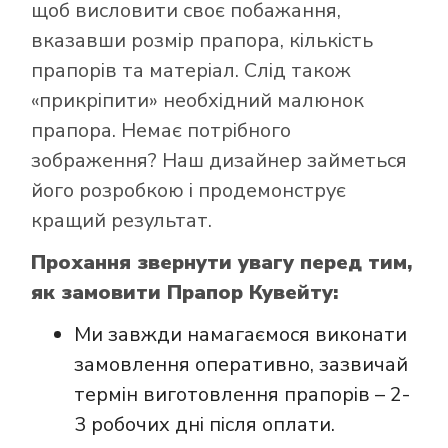
щоб висловити своє побажання,
вказавши розмір прапора, кількість
прапорів та матеріал. Слід також
«прикріпити» необхідний малюнок
Як купити прапор
прапора. Немає потрібного
в інтернет-
зображення? Наш дизайнер займеться
магазині Лакор:
його розробкою і продемонструє
кращий результат.
Прохання звернути увагу перед тим,
як замовити Прапор Кувейту:
Ми завжди намагаємося виконати
замовлення оперативно, зазвичай
термін виготовлення прапорів – 2-
3 робочих дні після оплати.