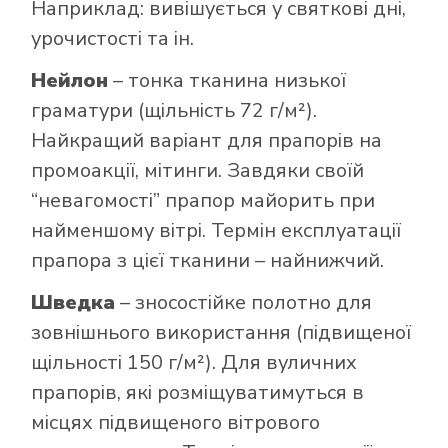
Наприклад: вивішується у святкові дні,
урочистості та ін.
Нейлон
– тонка тканина низької
граматури (щільність 72 г/м²).
Найкращий варіант для прапорів на
промоакції, мітинги. Завдяки своїй
“невагомості” прапор майорить при
найменшому вітрі. Термін експлуатації
прапора з цієї тканини – найнижчий.
Шведка
– зносостійке полотно для
зовнішнього використання (підвищеної
щільності 150 г/м²). Для вуличних
прапорів, які розміщуватимуться в
місцях підвищеного вітрового