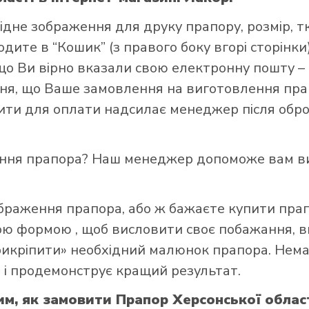
ідне зображення для друку прапору, розмір, т
ите в “Кошик” (з правого боку вгорі сторінки),
що Ви вірно вказали свою електронну пошту –
я, що Ваше замовлення на виготовлення прап
зити для оплати надсилає менеджер після обро
и прапор в інтернет-магазині Лакор:
ення прапора? Наш менеджер допоможе вам ви
ображення прапора, або ж бажаєте купити пра
ною формою
, щоб висловити своє побажання, в
прикріпити» необхідний малюнок прапора. Нем
 і продемонструє кращий результат.
им, як замовити Прапор Херсонської област