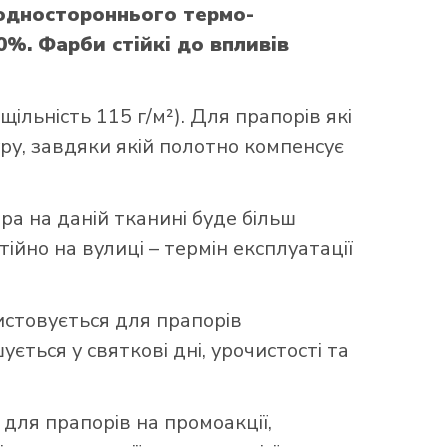
 одностороннього термо-
0%. Фарби стійкі до впливів
ільність 115 г/м²). Для прапорів які
уру, завдяки якій полотно компенсує
ора на даній тканині буде більш
ійно на вулиці – термін експлуатації
истовується для прапорів
ться у святкові дні, урочистості та
 для прапорів на промоакції,