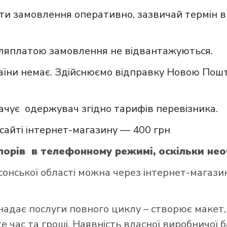
и замовлення оперативно, зазвичай термін в
сляплатою замовлення не відвантажуються.
аїни немає. Здійснюємо відправку Новою Пошт
ачує одержувач згідно тарифів перевізника.
сайті інтернет-магазину — 400 грн
орів в телефонному режимі, оскільки нео
нської області можна через інтернет-магазин
надає послуги повного циклу – створює макет,
 час та гроші. Наявність власної виробничої 