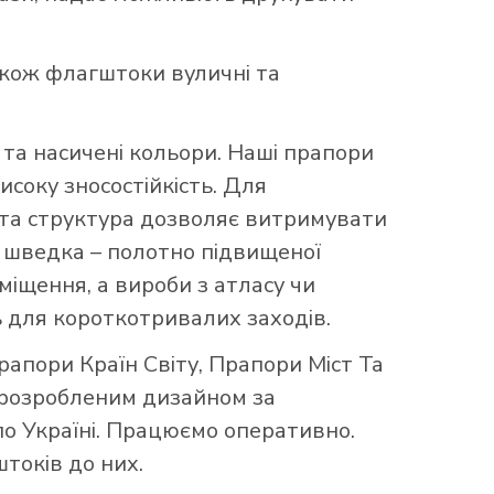
акож флагштоки вуличні та
та насичені кольори. Наші прапори
исоку зносостійкість. Для
аста структура дозволяє витримувати
що шведка – полотно підвищеної
міщення, а вироби з атласу чи
 для короткотривалих заходів.
рапори Країн Світу
,
Прапори Міст Та
 розробленим дизайном за
по Україні. Працюємо оперативно.
токів до них.