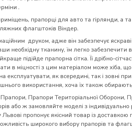
ерміни .
риміщень, прапорці для авто та гірлянди, а т
пляжних флагштоків Віндер.
ційним друком, адже він забезпечує яскраві 
авши необхідну тканину, їм легко забезпечити в
краще підійде прапорна сітка. Її дрібно-сітч
вати в міцності з цим матеріалом може хіба, 
а експлуатувати, як всередині, так і зовні при
шнього використання, хоча їх також обирають
і Прапори
,
Прапори Територіальної Оборони
,
П
орів
або ж замовляйте моделі з індивідуально
 Львові пропонує якісний товар із доставкою 
 можливість широкого вибору прапорів та флагш