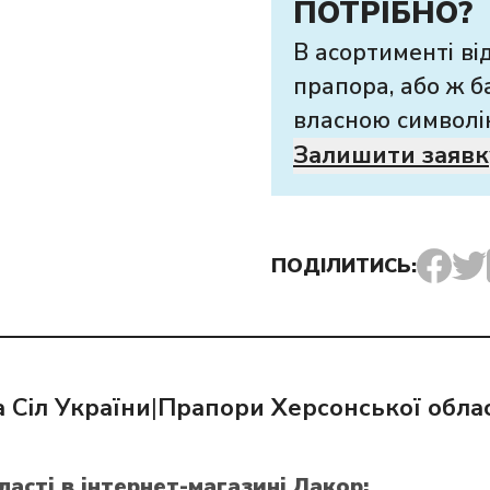
ПОТРІБНО?
В асортименті ві
прапора, або ж б
власною символі
Залишити заявк
ПОДІЛИТИСЬ:
 Сіл України
|
Прапори Херсонської облас
ласті
в інтернет-магазині Лакор: