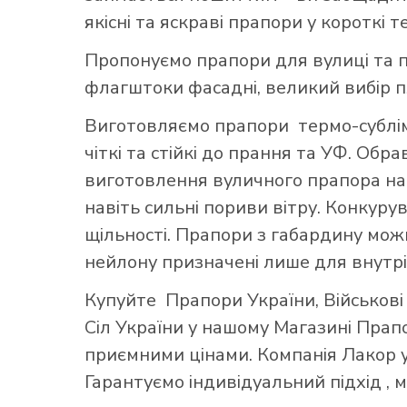
якісні та яскраві прапори у короткі т
Пропонуємо прапори для вулиці та п
флагштоки фасадні, великий вибір 
Виготовляємо прапори термо-субліма
чіткі та стійкі до прання та УФ. Обр
виготовлення вуличного прапора най
навіть сильні пориви вітру. Конкуру
щільності. Прапори з габардину можн
нейлону призначені лише для внутрі
Купуйте
Прапори України
,
Військов
Сіл України
у нашому
Магазині Прап
приємними цінами. Компанія Лакор у
Гарантуємо індивідуальний підхід ,