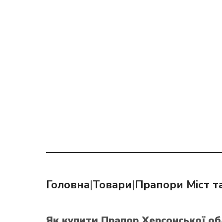
Головна
|
Товари
|
Прапори Міст та
Як купити Прапор Херсонської об