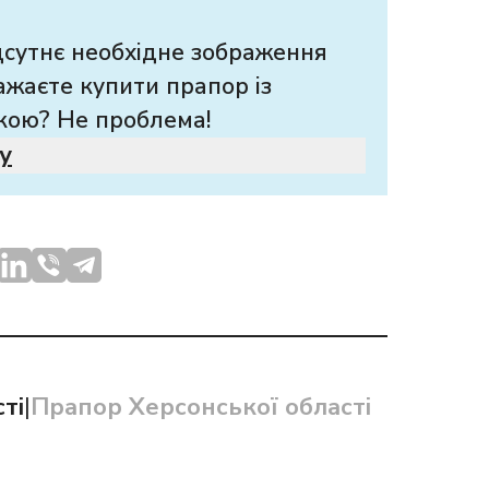
дсутнє необхідне зображення
ажаєте купити прапор із
кою? Не проблема!
у
ті
|
Прапор Херсонської області