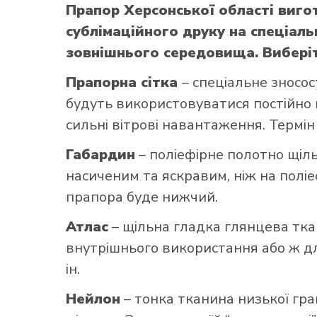
Прапор Херсонської області виг
сублімаційного друку на спеціаль
зовнішнього середовища. Виберіт
Прапорна сітка
– спеціальне зносос
будуть використовуватися постійно н
сильні вітрові навантаження. Термін
Габардин
– поліефірне полотно щільн
насиченим та яскравим, ніж на поліе
прапора буде нижчий.
Атлас
– щільна гладка глянцева тка
внутрішнього використання або ж для
ін.
Нейлон
– тонка тканина низької гра