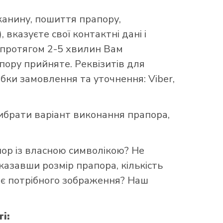
канину, пошиття прапору,
 вказуєте свої контактні дані і
 протягом 2-5 хвилин Вам
ору прийняте. Реквізитів для
бки замовлення та уточнення: Viber,
брати варіант виконання прапора,
пор із власною символікою? Не
казавши розмір прапора, кількість
ає потрібного зображення? Наш
і: