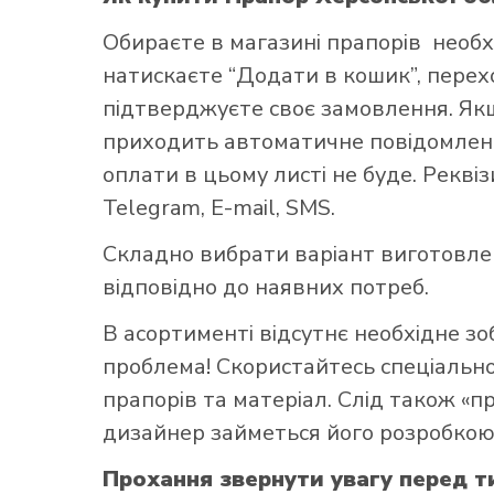
Обираєте в
магазині прапорів
необх
натискаєте “Додати в кошик”, переход
підтверджуєте своє замовлення. Як
приходить автоматичне повідомленн
оплати в цьому листі не буде. Рекві
Як купит
Telegram, E-mail, SMS.
Складно вибрати варіант виготовл
відповідно до наявних потреб.
В асортименті відсутнє необхідне з
проблема! Скористайтесь
спеціаль
прапорів та матеріал. Слід також «
дизайнер займеться його розробкою
Прохання звернути увагу перед т