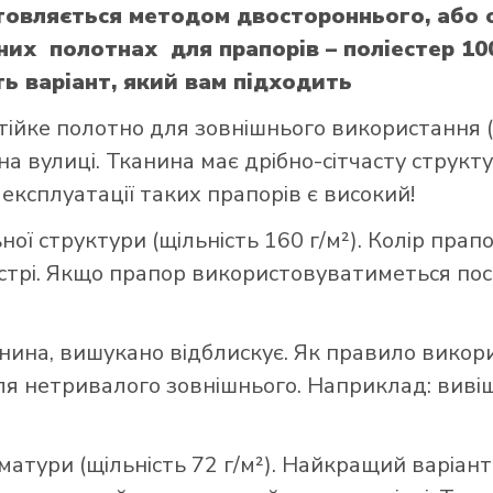
отовляється методом двостороннього, або
них полотнах для прапорів – поліестер 10
ь варіант, який вам підходить
тійке полотно для зовнішнього використання (щ
а вулиці. Тканина має дрібно-сітчасту структ
 експлуатації таких прапорів є високий!
ої структури (щільність 160 г/м²). Колір прап
стрі. Якщо прапор використовуватиметься пост
нина, вишукано відблискує. Як правило викор
 нетривалого зовнішнього. Наприклад: вивішує
матури (щільність 72 г/м²). Найкращий варіант