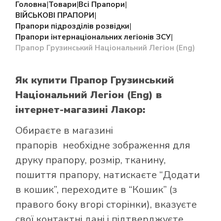
Головна
|
Товари
|
Всі Прапори
|
ВІЙСЬКОВІ ПРАПОРИ
|
Прапори підрозділів розвідки
|
Прапори інтернаціональних легіонів ЗСУ
|
Прапор Грузинський Національний Легіон (Eng)
Як купити Прапор Грузинський
Національний Легіон (Eng)
в
інтернет-магазині Лакор:
Обираєте в
магазині
прапорів
необхідне зображення для
друку прапору, розмір, тканину,
пошиття прапору, натискаєте “Додати
в кошик”, переходите в “Кошик” (з
правого боку вгорі сторінки), вказуєте
свої контактні дані і підтверджуєте