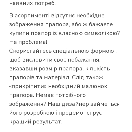
наявних потреб.
В асортименті відсутнє необхідне
Як купити прапор
зображення прапора, або ж бажаєте
в інтернет-
купити прапор із власною символікою?
магазині Лакор:
Не проблема!
Скористайтесь
спеціальною формою
,
щоб висловити своє побажання,
вказавши розмір прапора, кількість
прапорів та матеріал. Слід також
«прикріпити» необхідний малюнок
прапора. Немає потрібного
зображення? Наш дизайнер займеться
його розробкою і продемонструє
кращий результат.