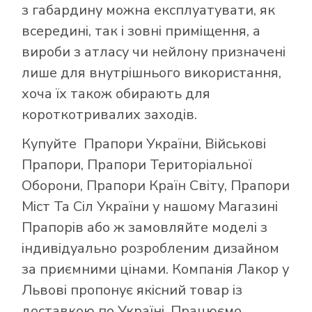
з габардину можна експлуатувати, як
всередині, так і зовні приміщення, а
вироби з атласу чи нейлону призначені
лише для внутрішнього використання,
хоча їх також обирають для
короткотривалих заходів.
Купуйте
Прапори України
,
Військові
Прапори
,
Прапори Територіальної
Оборони
,
Прапори Країн Світу
,
Прапори
Міст Та Сіл України
у нашому
Магазині
Прапорів
або ж замовляйте моделі з
індивідуально розробленим дизайном
за приємними цінами. Компанія Лакор у
Львові пропонує якісний товар із
доставкою по Україні. Працюємо