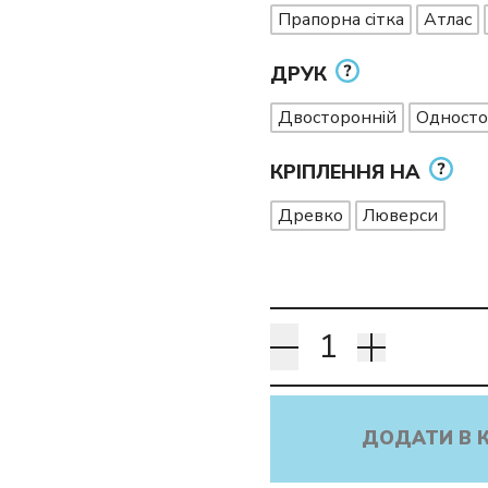
Прапорна сітка
Атлас
ДРУК
Двосторонній
Односто
КРІПЛЕННЯ НА
Древко
Люверси
ДОДАТИ В 