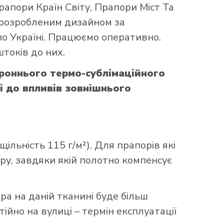
рапори Країн Світу
,
Прапори Міст Та
 розробленим дизайном за
по Україні. Працюємо оперативно.
токів до них.
роннього термо-сублімаційного
і до впливів зовнішнього
ільність 115 г/м²). Для прапорів які
уру, завдяки якій полотно компенсує
ора на даній тканині буде більш
ійно на вулиці – термін експлуатації