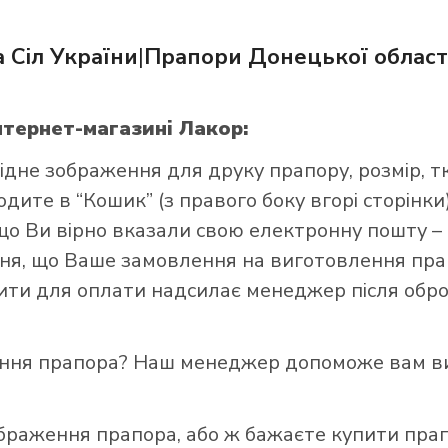
 Сіл України
|
Прапори Донецької област
нтернет-магазині Лакор:
и прапор в інтернет-магазині Лакор:
ідне зображення для друку прапору, розмір, т
ите в “Кошик” (з правого боку вгорі сторінки),
що Ви вірно вказали свою електронну пошту –
я, що Ваше замовлення на виготовлення прап
зити для оплати надсилає менеджер після обро
ення прапора? Наш менеджер допоможе вам ви
ображення прапора, або ж бажаєте купити пра