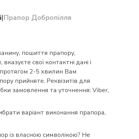
і
|
Прапор Добропілля
канину, пошиття прапору,
 вказуєте свої контактні дані і
 протягом 2-5 хвилин Вам
ору прийняте. Реквізитів для
бки замовлення та уточнення: Viber,
брати варіант виконання прапора,
пор із власною символікою? Не