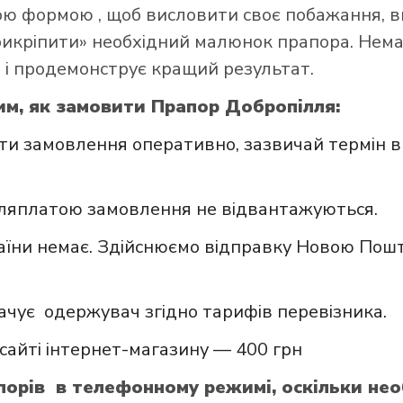
ною формою
, щоб висловити своє побажання, в
прикріпити» необхідний малюнок прапора. Нем
 і продемонструє кращий результат.
им, як замовити Прапор Добропілля:
и замовлення оперативно, зазвичай термін в
сляплатою замовлення не відвантажуються.
аїни немає. Здійснюємо відправку Новою Пошт
ачує одержувач згідно тарифів перевізника.
сайті інтернет-магазину — 400 грн
орів в телефонному режимі, оскільки нео