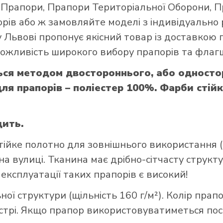
і Прапори
,
Прапори Територіальної Оборони
,
П
орів
або ж замовляйте моделі з індивідуально
 Львові пропонує якісний товар із доставкою 
 можливість широкого вибору прапорів та флагш
ся методом двостороннього, або односто
ля прапорів – поліестер 100%. Фарби стійк
дить.
тійке полотно для зовнішнього використання (щ
а вулиці. Тканина має дрібно-сітчасту структ
 експлуатації таких прапорів є високий!
ої структури (щільність 160 г/м²). Колір прап
стрі. Якщо прапор використовуватиметься пост