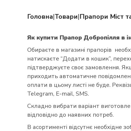
Головна
|
Товари
|
Прапори Міст та
Як купити Прапор Добропілля
в і
Як купит
Обираєте в
магазині прапорів
необх
натискаєте “Додати в кошик”, переход
підтверджуєте своє замовлення. Як
приходить автоматичне повідомленн
оплати в цьому листі не буде. Рекві
Telegram, E-mail, SMS.
Складно вибрати варіант виготовл
відповідно до наявних потреб.
В асортименті відсутнє необхідне з