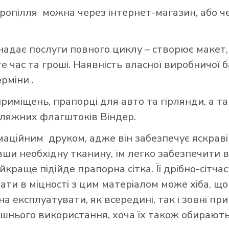
опілля можна через інтернет-магазин, або ч
надає послуги повного циклу – створює макет,
 час та гроші. Наявність власної виробничої 
ерміни .
риміщень, прапорці для авто та гірлянди, а т
пляжних флагштоків Віндер.
ційним друком, адже він забезпечує яскраві 
авши необхідну тканину, їм легко забезпечити в
краще підійде прапорна сітка. Її дрібно-сітч
вати в міцності з цим матеріалом може хіба, 
а експлуатувати, як всередині, так і зовні при
шнього використання, хоча їх також обирають