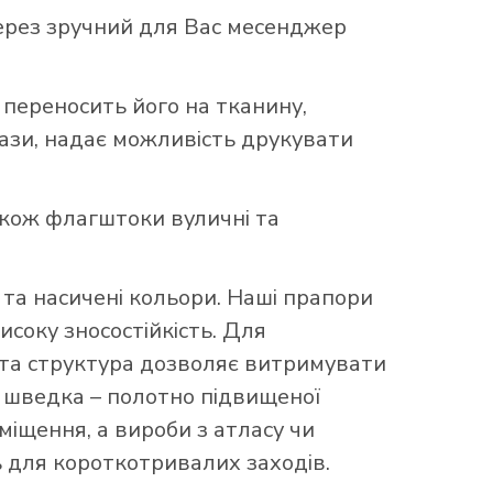
ерез зручний для Вас месенджер
 переносить його на тканину,
бази, надає можливість друкувати
акож флагштоки вуличні та
та насичені кольори. Наші прапори
исоку зносостійкість. Для
аста структура дозволяє витримувати
що шведка – полотно підвищеної
міщення, а вироби з атласу чи
 для короткотривалих заходів.