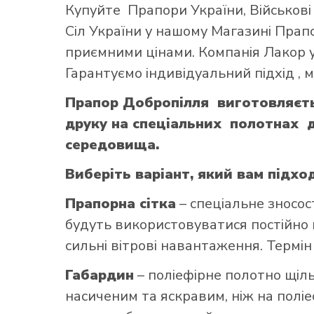
Купуйте
Прапори України
,
Військов
Сіл України
у нашому
Магазині Прап
приємними цінами. Компанія Лакор у
Гарантуємо індивідуальний підхід ,
Прапор Добропілля виготовляєть
друку на спеціальних полотнах д
середовища.
Виберіть варіант, який вам підхо
Прапорна сітка
– спеціальне зносос
будуть використовуватися постійно н
сильні вітрові навантаження. Термін
Габардин
– поліефірне полотно щільн
насиченим та яскравим, ніж на поліе