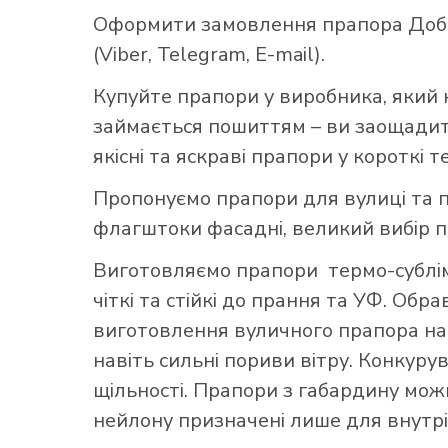
Оформити замовлення прапора Добр
(Viber, Telegram, E-mail).
Купуйте прапори у виробника, який 
займається пошиттям – ви заощадите
якісні та яскраві прапори у короткі т
Пропонуємо прапори для вулиці та п
флагштоки фасадні, великий вибір 
Виготовляємо прапори термо-субліма
чіткі та стійкі до прання та УФ. Обр
виготовлення вуличного прапора най
навіть сильні пориви вітру. Конкуру
щільності. Прапори з габардину можн
нейлону призначені лише для внутрі