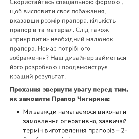
Скористайтесь
спеціальною формою
,
щоб висловити своє побажання,
вказавши розмір прапора, кількість
прапорів та матеріал. Слід також
Як купити прапор
«прикріпити» необхідний малюнок
в інтернет-
прапора. Немає потрібного
магазині Лакор:
зображення? Наш дизайнер займеться
його розробкою і продемонструє
кращий результат.
Прохання звернути увагу перед тим,
як замовити Прапор Чигирина:
Ми завжди намагаємося виконати
замовлення оперативно, зазвичай
термін виготовлення прапорів – 2-