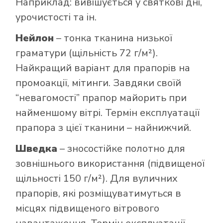
Наприклад: вивішується у святкові дні,
урочистості та ін.
Нейлон
– тонка тканина низької
граматури (щільність 72 г/м²).
Найкращий варіант для прапорів на
промоакції, мітинги. Завдяки своїй
“невагомості” прапор майорить при
найменшому вітрі. Термін експлуатації
прапора з цієї тканини – найнижчий.
Шведка
– зносостійке полотно для
зовнішнього використання (підвищеної
щільності 150 г/м²). Для вуличних
прапорів, які розміщуватимуться в
місцях підвищеного вітрового