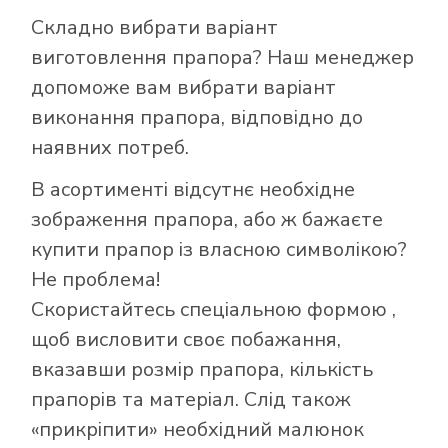
Складно вибрати варіант
виготовлення прапора? Наш менеджер
допоможе вам вибрати варіант
виконання прапора, відповідно до
наявних потреб.
В асортименті відсутнє необхідне
зображення прапора, або ж бажаєте
купити прапор із власною символікою?
Як купити прапор
Не проблема!
в інтернет-
Скористайтесь
спеціальною формою
,
магазині Лакор:
щоб висловити своє побажання,
вказавши розмір прапора, кількість
прапорів та матеріал. Слід також
«прикріпити» необхідний малюнок