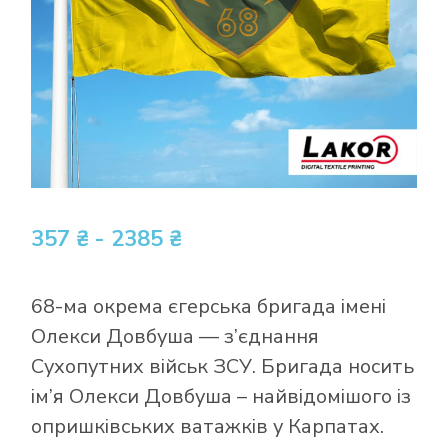
357 ₴ - 2385 ₴
68-ма окрема єгерська бригада імені
Олекси Довбуша — з’єднання
Сухопутних військ ЗСУ. Бригада носить
ім’я Олекси Довбуша – найвідомішого із
опришківських ватажків у Карпатах.