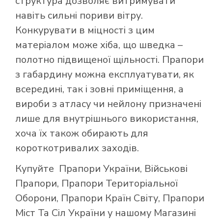
структура дозволяє витримувати
навіть сильні пориви вітру.
Конкурувати в міцності з цим
матеріалом може хіба, що шведка –
полотно підвищеної щільності. Прапори
з габардину можна експлуатувати, як
всередині, так і зовні приміщення, а
вироби з атласу чи нейлону призначені
лише для внутрішнього використання,
хоча їх також обирають для
короткотривалих заходів.
Купуйте
Прапори України
,
Військові
Прапори
,
Прапори Територіальної
Оборони
,
Прапори Країн Світу
,
Прапори
Міст Та Сіл України
у нашому
Магазині