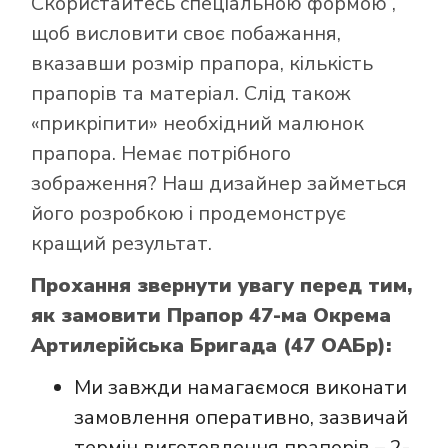
Скористайтесь
спеціальною формою
,
магазині Лакор:
щоб висловити своє побажання,
вказавши розмір прапора, кількість
прапорів та матеріал. Слід також
«прикріпити» необхідний малюнок
прапора. Немає потрібного
зображення? Наш дизайнер займеться
його розробкою і продемонструє
кращий результат.
Прохання звернути увагу перед тим,
як замовити Прапор 47-ма Окрема
Артилерійська Бригада (47 ОАБр):
Ми завжди намагаємося виконати
замовлення оперативно, зазвичай
термін виготовлення прапорів – 2-