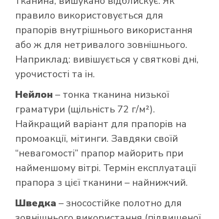
тканина, вишукано відблискує. Як
правило використовується для
прапорів внутрішнього використання
або ж для нетривалого зовнішнього.
Наприклад: вивішується у святкові дні,
урочистості та ін.
Нейлон
– тонка тканина низької
граматури (щільність 72 г/м²).
Найкращий варіант для прапорів на
промоакції, мітинги. Завдяки своїй
“невагомості” прапор майорить при
найменшому вітрі. Термін експлуатації
прапора з цієї тканини – найнижчий.
Шведка
– зносостійке полотно для
зовнішнього використання (підвищеної