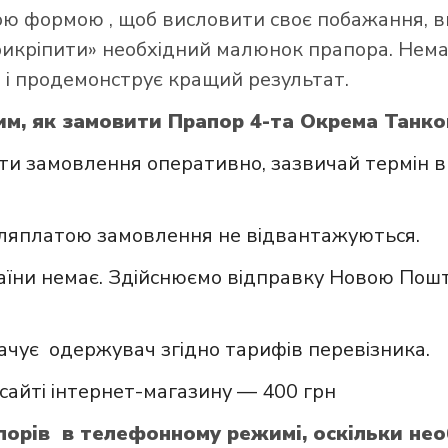
ною формою
, щоб висловити своє побажання, в
прикріпити» необхідний малюнок прапора. Нем
 і продемонструє кращий результат.
им, як замовити Прапор 4-та Окрема Танков
и замовлення оперативно, зазвичай термін в
сляплатою замовлення не відвантажуються.
аїни немає. Здійснюємо відправку Новою Пошт
ачує одержувач згідно тарифів перевізника.
сайті інтернет-магазину — 400 грн
орів в телефонному режимі, оскільки нео