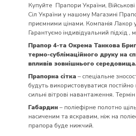
Купуйте
Прапори України
,
Військов
Сіл України
у нашому
Магазині Прап
приємними цінами. Компанія Лакор у
Гарантуємо індивідуальний підхід ,
Прапор 4-та Окрема Танкова Бри
термо-сублімаційного друку на с
впливів зовнішнього середовища. 
Прапорна сітка
– спеціальне зносос
будуть використовуватися постійно н
сильні вітрові навантаження. Термін
Габардин
– поліефірне полотно щільн
насиченим та яскравим, ніж на поліе
прапора буде нижчий.