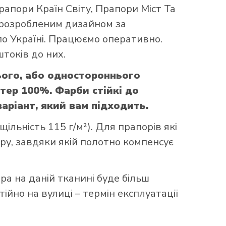
рапори Країн Світу
,
Прапори Міст Та
 розробленим дизайном за
по Україні. Працюємо оперативно.
токів до них.
ого, або одностороннього
тер 100%. Фарби стійкі до
аріант, який вам підходить.
ільність 115 г/м²). Для прапорів які
уру, завдяки якій полотно компенсує
ора на даній тканині буде більш
ійно на вулиці – термін експлуатації