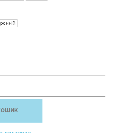
ронній
КОШИК
а доставка