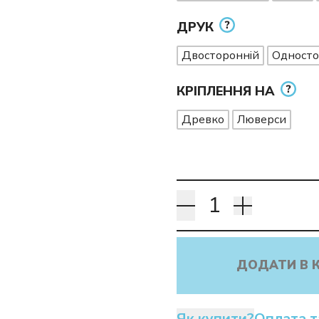
ДРУК
Двосторонній
Односто
КРІПЛЕННЯ НА
Древко
Люверси
ДОДАТИ В 
Як купити?
Оплата т