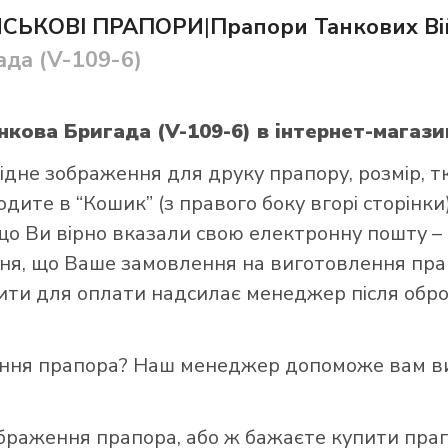
ЙСЬКОВІ ПРАПОРИ
|
Прапори Танкових Ві
да (V-109-6)
нкова Бригада (V-109-6)
в інтернет-магази
и прапор в інтернет-магазині Лакор:
ідне зображення для друку прапору, розмір, т
ите в “Кошик” (з правого боку вгорі сторінки),
що Ви вірно вказали свою електронну пошту –
я, що Ваше замовлення на виготовлення прап
зити для оплати надсилає менеджер після обро
ення прапора? Наш менеджер допоможе вам ви
ображення прапора, або ж бажаєте купити пра