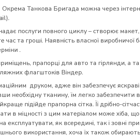
Окрема Танкова Бригада можна через інтерне
il).
надає послуги повного циклу – створює макет,
 час та гроші. Наявність власної виробничої 
ерміни .
риміщень, прапорці для авто та гірлянди, а т
пляжних флагштоків Віндер.
ційним друком, адже він забезпечує яскраві 
авши необхідну тканину, їм легко забезпечити в
краще підійде прапорна сітка. Її дрібно-сітч
вати в міцності з цим матеріалом може хіба, 
а експлуатувати, як всередині, так і зовні при
шнього використання, хоча їх також обирають