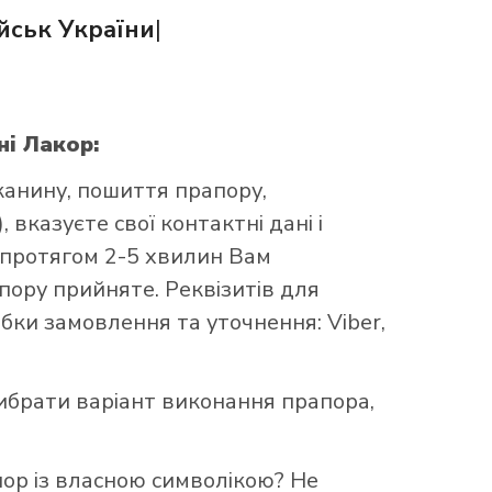
йськ України
|
ні Лакор:
канину, пошиття прапору,
 вказуєте свої контактні дані і
 протягом 2-5 хвилин Вам
ору прийняте. Реквізитів для
бки замовлення та уточнення: Viber,
брати варіант виконання прапора,
пор із власною символікою? Не