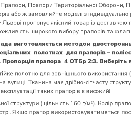
і Прапори
,
Прапори Територіальної Оборони
,
П
орів
або ж замовляйте моделі з індивідуально
 Львові пропонує якісний товар із доставкою 
 можливість широкого вибору прапорів та флагш
гада виготовляється методом двостороннь
пеціальних полотнах для прапорів – поліес
Пропорція прапора 4 ОТБр 2:3. Виберіть в
тійке полотно для зовнішнього використання (щ
а вулиці. Тканина має дрібно-сітчасту структ
 експлуатації таких прапорів є високий!
ої структури (щільність 160 г/м²). Колір прап
стрі. Якщо прапор використовуватиметься пост