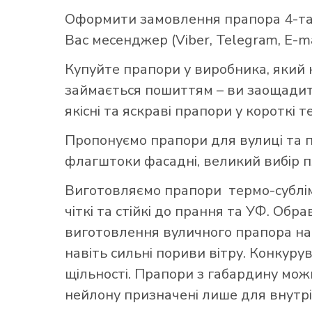
Оформити замовлення прапора 4-та 
Вас месенджер (Viber, Telegram, E-ma
Купуйте прапори у виробника, який 
займається пошиттям – ви заощадите
якісні та яскраві прапори у короткі т
Пропонуємо прапори для вулиці та п
флагштоки фасадні, великий вибір 
Виготовляємо прапори термо-субліма
чіткі та стійкі до прання та УФ. Обр
виготовлення вуличного прапора най
навіть сильні пориви вітру. Конкуру
щільності. Прапори з габардину можн
нейлону призначені лише для внутрі