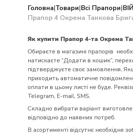
Головна
|
Товари
|
Всі Прапори
|
ВІ
Прапор 4 Окрема Танкова Брига
Як купити Прапор 4-та Окрема Та
Як купит
Обираєте в
магазині прапорів
необх
натискаєте “Додати в кошик”, переход
підтверджуєте своє замовлення. Як
приходить автоматичне повідомленн
оплати в цьому листі не буде. Рекві
Telegram, E-mail, SMS.
Складно вибрати варіант виготовл
відповідно до наявних потреб.
В асортименті відсутнє необхідне з