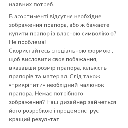
наявних потреб.
В асортименті відсутнє необхідне
зображення прапора, або ж бажаєте
купити прапор із власною символікою?
Не проблема!
Скористайтесь
спеціальною формою
,
щоб висловити своє побажання,
вказавши розмір прапора, кількість
Як купити прапор
прапорів та матеріал. Слід також
в інтернет-
«прикріпити» необхідний малюнок
магазині Лакор:
прапора. Немає потрібного
зображення? Наш дизайнер займеться
його розробкою і продемонструє
кращий результат.