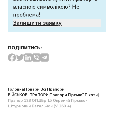
власною символікою? Не
проблема!
Залишити заявку
ПОДІЛИТИСЬ:
Головна
|
Товари
|
Всі Прапори
|
ВІЙСЬКОВІ ПРАПОРИ
|
Прапори Гірської Піхоти
|
Прапор 128 ОГШБр 15 Окремий Гірсько-
Штурмовий Батальйон (V-260-4)