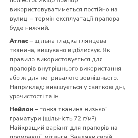
поліестрі. Якщо прапор
використовуватиметься постійно на
вулиці – термін експлуатації прапора
буде нижчий.
Атлас
– щільна гладка глянцева
тканина, вишукано відблискує. Як
правило використовується для
прапорів внутрішнього використання
або ж для нетривалого зовнішнього.
Наприклад: вивішується у святкові дні,
урочистості та ін.
Нейлон
– тонка тканина низької
граматури (щільність 72 г/м²).
Найкращий варіант для прапорів на
промоакції, мітинги. Завдяки своїй