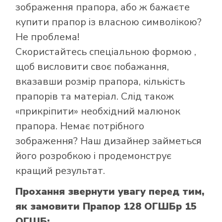
зображення прапора, або ж бажаєте
Як купити прапор
купити прапор із власною символікою?
в інтернет-
Не проблема!
магазині Лакор:
Скористайтесь
спеціальною формою
,
щоб висловити своє побажання,
вказавши розмір прапора, кількість
прапорів та матеріал. Слід також
«прикріпити» необхідний малюнок
прапора. Немає потрібного
зображення? Наш дизайнер займеться
його розробкою і продемонструє
кращий результат.
Прохання звернути увагу перед тим,
як замовити Прапор 128 ОГШБр 15
ОГШБ: